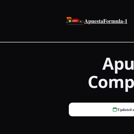
ApuestaFormula-1
Apu
Compl
Updated 