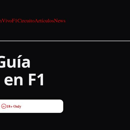
nVivo
F1Circuito
Artículos
News
Guía
 en F1
18+ Only
18+