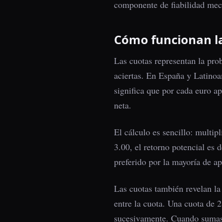
componente de fiabilidad mecá
Cómo funcionan la
Las cuotas representan la pro
aciertas. En España y Latinoa
significa que por cada euro ap
neta.
El cálculo es sencillo: multipl
3.00, el retorno potencial es
preferido por la mayoría de a
Las cuotas también revelan la 
entre la cuota. Una cuota de 
sucesivamente. Cuando sumas l