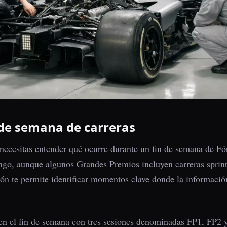
 de semana de carreras
necesitas entender qué ocurre durante un fin de semana de Fó
ngo, aunque algunos Grandes Premios incluyen carreras sprint
ión te permite identificar momentos clave donde la informaci
en el fin de semana con tres sesiones denominadas FP1, FP2 y