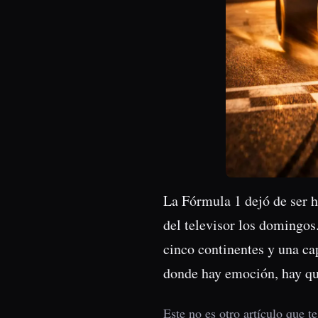
La Fórmula 1 dejó de ser 
del televisor los domingos
cinco continentes y una ca
donde hay emoción, hay qui
Este no es otro artículo que 