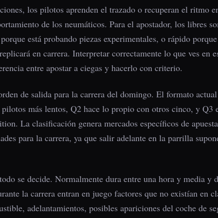
iones, los pilotos aprenden el trazado o recuperan el ritmo e
rtamiento de los neumáticos. Para el apostador, los libres s
o porque está probando piezas experimentales, o rápido porq
eplicará en carrera. Interpretar correctamente lo que ves en e
erencia entre apostar a ciegas y hacerlo con criterio.
orden de salida para la carrera del domingo. El formato actual 
 pilotos más lentos, Q2 hace lo propio con otros cinco, y Q3 e
ition. La clasificación genera mercados específicos de apuest
ades para la carrera, ya que salir adelante en la parrilla supo
 todo se decide. Normalmente dura entre una hora y media y d
ante la carrera entran en juego factores que no existían en cla
stible, adelantamientos, posibles apariciones del coche de seg