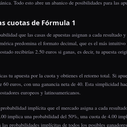
nica. Todo esto abre un abanico de posibilidades para las apu
s cuotas de Fórmula 1
babilidad que las casas de apuestas asignan a cada resultado y
mérica predomina el formato decimal, que es el más intuitivo
ostado recibirías 2.50 euros si ganas, es decir, tu apuesta ori
icas tu apuesta por la cuota y obtienes el retorno total. Si ap
 de 60 euros, con una ganancia neta de 40. Esta simplicidad ha
postadores europeos y latinoamericanos.
probabilidad implícita que el mercado asigna a cada resultado
2.00 implica una probabilidad del 50%, una cuota de 4.00 imp
as probabilidades implícitas de todos los posibles ganadores 