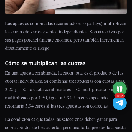
Las apuestas combinadas (acumuladores o parlays) multiplican
las cuotas de varios eventos independientes. Son atractivas por
sus pagos potencialmente enormes, pero también incrementan
drásticamente el riesgo.
Cómo se multiplican las cuotas
En una apuesta combinada, la cuota total es el producto de las
cuotas individuales. Si combinas tres apuestas con cuotas 1.80,
2.20 y 1.50, la cuota combinada es 1.80 multiplicado por 2.20
14:43
multiplicado por 1.50, igual a 5.94. Un euro apostado
retornaría 5.94 euros si las tres apuestas son correctas.
La condición es que todas las selecciones deben ganar para
cobrar. Si dos de tres aciertan pero una falla, pierdes la apuesta