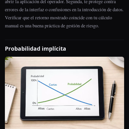
abrir la aplicación del operador. Segunda, te protege contra
errores de la interfaz o confusiones en la introducción de datos.
Verificar que el retorno mostrado coincide con tu cálculo
manual es una buena práctica de gestión de riesgo.
Probabilidad implícita