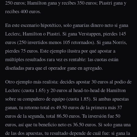
250 euros; Hamilton gana y recibes 350 euros; Piastri gana y
recibes 400 euros.
En este escenario hipotético, solo ganarías dinero neto si gana
Leclerc, Hamilton o Piastri. Si gana Verstappen, pierdes 145
euros (250 invertidos menos 105 retornados). Si gana Norris,
pierdes 75 euros. Este ejemplo ilustra por qué apostar a
múltiples resultados rara vez es rentable: las cuotas están
diseñadas para que el operador gane en agregado.
Otro ejemplo más realista: decides apostar 30 euros al podio de
Leclerc (cuota 1.65) y 20 euros al head-to-head de Hamilton
sobre su compañero de equipo (cuota 1.85). Si ambas apuestas
ganan, tu retorno total es 49.50 euros de la primera más 37
euros de la segunda, total 86.50 euros. Tu inversión fue 50
euros, así que tu beneficio neto es 36.50 euros. Si solo gana una
de las dos apuestas, tu resultado depende de cuál fue: si gana la