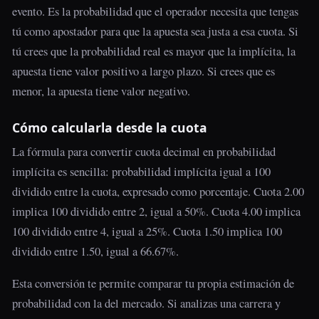
evento. Es la probabilidad que el operador necesita que tengas
tú como apostador para que la apuesta sea justa a esa cuota. Si
tú crees que la probabilidad real es mayor que la implícita, la
apuesta tiene valor positivo a largo plazo. Si crees que es
menor, la apuesta tiene valor negativo.
Cómo calcularla desde la cuota
La fórmula para convertir cuota decimal en probabilidad
implícita es sencilla: probabilidad implícita igual a 100
dividido entre la cuota, expresado como porcentaje. Cuota 2.00
implica 100 dividido entre 2, igual a 50%. Cuota 4.00 implica
100 dividido entre 4, igual a 25%. Cuota 1.50 implica 100
dividido entre 1.50, igual a 66.67%.
Esta conversión te permite comparar tu propia estimación de
probabilidad con la del mercado. Si analizas una carrera y