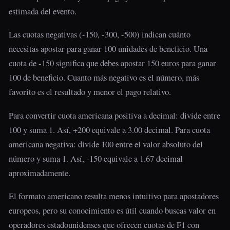
estimada del evento.
Las cuotas negativas (-150, -300, -500) indican cuánto
necesitas apostar para ganar 100 unidades de beneficio. Una
cuota de -150 significa que debes apostar 150 euros para ganar
100 de beneficio. Cuanto más negativo es el número, más
favorito es el resultado y menor el pago relativo.
Para convertir cuota americana positiva a decimal: divide entre
100 y suma 1. Así, +200 equivale a 3.00 decimal. Para cuota
americana negativa: divide 100 entre el valor absoluto del
número y suma 1. Así, -150 equivale a 1.67 decimal
aproximadamente.
El formato americano resulta menos intuitivo para apostadores
europeos, pero su conocimiento es útil cuando buscas valor en
operadores estadounidenses que ofrecen cuotas de F1 con