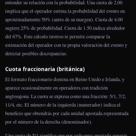
entender su relación con la probabilidad. Una cuota de 2.00
implica que el operador estima la probabilidad del evento en
aproximadamente 50% (antes de su margen). Cuota de 4.00
sugiere 25% de probabilidad. Cuota de 1.50 indica alrededor
del 67%. Este cálculo inverso te permite comparar la
estimación del operador con tu propia valoración del evento y
detectar posibles discrepancias.
Cuota fraccionaria (británica)
El formato fraccionario domina en Reino Unido e Irlanda, y
aparece ocasionalmente en operadores con tradición
anglosajona. La cuota se expresa como una fracción: 5/1, 7/2,
11/4, etc. El número de la izquierda (numerador) indica el
beneficio que obtendrás por cada unidad apostada representada
por el número de la derecha (denominador).
Una cuota de 5/1 significa que por cada euro apostado ganarás