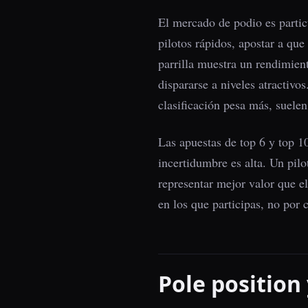
El mercado de podio es partic
pilotos rápidos, apostar a que
parrilla muestra un rendimient
dispararse a niveles atractivo
clasificación pesa más, suelen
Las apuestas de top 6 y top 1
incertidumbre es alta. Un pil
representar mejor valor que el
en los que participas, no por 
Pole position