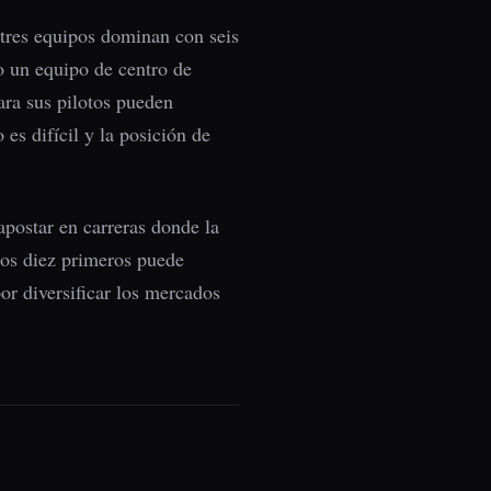
 tres equipos dominan con seis
do un equipo de centro de
ara sus pilotos pueden
es difícil y la posición de
apostar en carreras donde la
los diez primeros puede
or diversificar los mercados