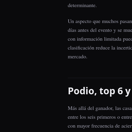
determinante.
Un aspecto que muchos pasan p
días antes del evento y se mue
con información limitada pued
clasificación reduce la incert
mercado.
Podio, top 6 y
Más allá del ganador, las casa
entre los seis primeros o ent
con mayor frecuencia de acier