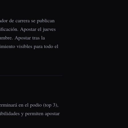
dor de carrera se publican
ificación. Apostar el jueves
mbre. Apostar tras la
imiento visibles para todo el
n
erminará en el podio (top 3),
ibilidades y permiten apostar