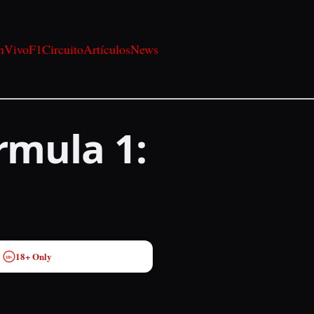
nVivo
F1Circuito
Artículos
News
rmula 1:
18+ Only
18+