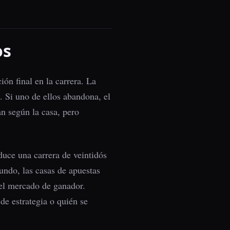
os
ón final en la carrera. La
. Si uno de ellos abandona, el
n según la casa, pero
duce una carrera de veintidós
undo, las casas de apuestas
 el mercado de ganador.
de estrategia o quién se