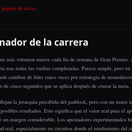
 página de inicio
.
nador de la carrera
que más volumen mueve cada fin de semana de Gran Premio. Aq
ta tras todas las vueltas completadas. Parece simple, pero en
uede cambiar de líder cinco veces por estrategia de neumáticos
ón de cinco segundos que se aplica después de cruzar la meta.
flejan la jerarquía percibida del paddock, pero con un matiz i
osibles resultados. Esto significa que el valor real para el ap
be un margen considerable. Los apostadores experimentados bu
ad real, especialmente en circuitos donde el rendimiento del c